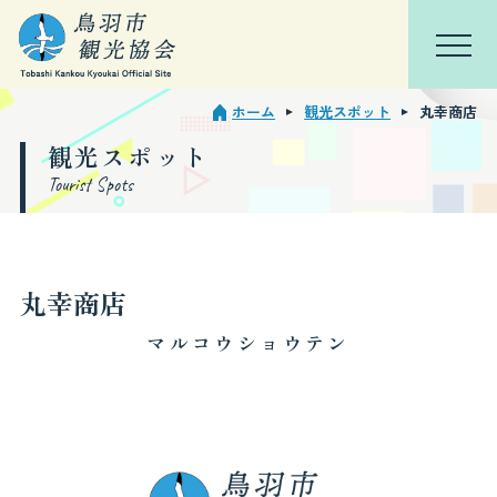
ホーム
観光スポット
丸幸商店
TOP
会員ページ
観光スポット
Tourist Spots
鳥羽を知る
特集
丸幸商店
観光スポット
マルコウショウテン
モデルコース
イベント・行事
宿泊観光周遊券