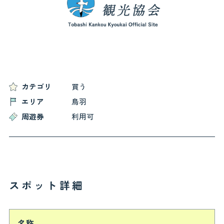
お役立ち情報
お知らせ
交通アクセス
鳥羽市観光協会について
よくある質問
お問い合わせ
関連リンク
カテゴリ
買う
フォトギャラリー
パンフレット
エリア
鳥羽
会員一覧
プライバシーポリシー
周遊券
利用可
サイトマップ
スポット詳細
名称