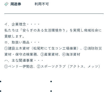
周遊券
利用不可
お役立ち情報
イ．企業理念・・・・
お知らせ
交通アクセス
私たちは「安らぎのある生活環境作り」を実現し地域社会に
鳥羽市観光協会について
よくある質問
貢献します。
お問い合わせ
関連リンク
ロ．取扱い商品・・・
フォトギャラリー
パンフレット
①建設土木資材（松尾町にて生コン工場操業）、②消防防災
会員一覧
プライバシーポリシー
資材・保守点検業務、③産業資材、④海洋資材
ハ．主な関連事業・・・
サイトマップ
①ベンリー伊勢店、②スポーツクラブ（アクトス、メッツ）