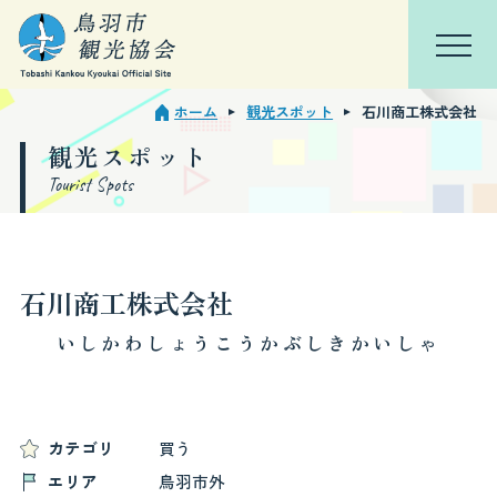
ホーム
観光スポット
石川商工株式会社
TOP
会員ページ
観光スポット
Tourist Spots
鳥羽を知る
特集
石川商工株式会社
観光スポット
いしかわしょうこうかぶしきかいしゃ
モデルコース
イベント・行事
カテゴリ
買う
エリア
鳥羽市外
宿泊観光周遊券