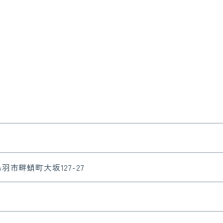
県鳥羽市畔蛸町大坂127-27