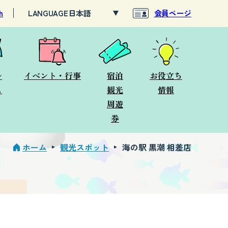
h
LANGUAGE
会員ページ
ル
イベント・行事
宿泊
お役立ち
ス
観光
情報
周遊
券
ホーム
観光スポット
海の駅 黒潮 相差店