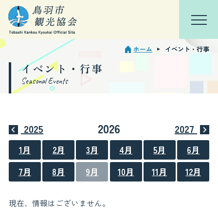
ホーム
イベント・行事
TOP
会員ページ
イベント・行事
Seasonal Events
鳥羽を知る
特集
2026
2025
2027
観光スポット
1月
2月
3月
4月
5月
6月
モデルコース
7月
8月
9月
10月
11月
12月
イベント・行事
現在、情報はございません。
宿泊観光周遊券