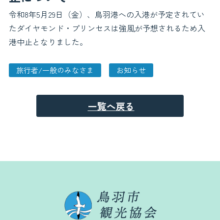
令和8年5月29日（金）、鳥羽港への入港が予定されてい
お役立ち情報
たダイヤモンド・プリンセスは強風が予想されるため入
港中止となりました。
お知らせ
交通アクセス
鳥羽市観光協会について
よくある質問
旅行者/一般のみなさま
お知らせ
お問い合わせ
関連リンク
フォトギャラリー
パンフレット
一覧へ戻る
会員一覧
プライバシーポリシー
サイトマップ