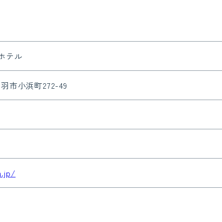
ホテル
鳥羽市小浜町272-49
.jp/