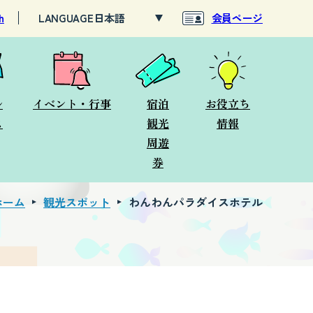
h
LANGUAGE
会員ページ
ル
イベント・行事
宿泊
お役立ち
ス
観光
情報
周遊
券
ホーム
観光スポット
わんわんパラダイスホテル