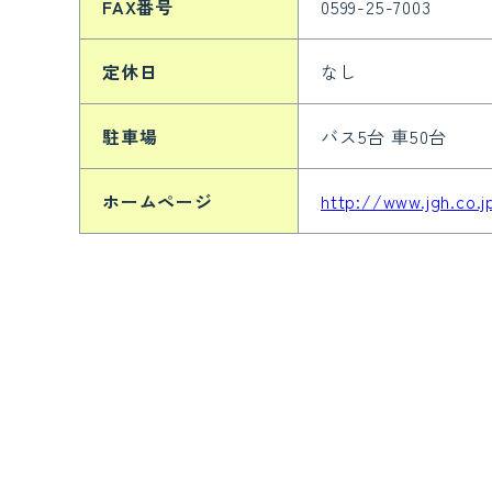
FAX番号
0599-25-7003
定休日
なし
駐車場
バス5台 車50台
ホームページ
http://www.jgh.co.j