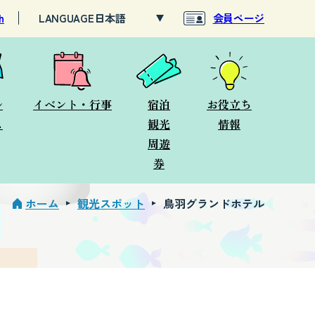
h
LANGUAGE
会員ページ
ル
イベント・行事
宿泊
お役立ち
ス
観光
情報
周遊
券
ホーム
観光スポット
鳥羽グランドホテル