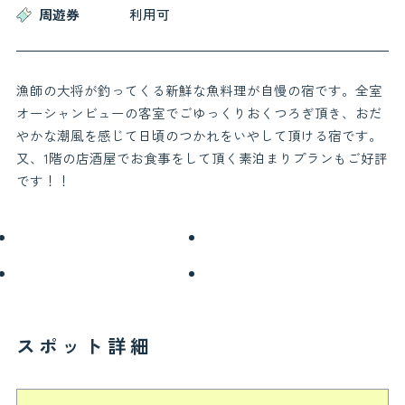
周遊券
利用可
お役立ち情報
漁師の大将が釣ってくる新鮮な魚料理が自慢の宿です。全室
お知らせ
交通アクセス
オーシャンビューの客室でごゆっくりおくつろぎ頂き、おだ
鳥羽市観光協会について
よくある質問
やかな潮風を感じて日頃のつかれをいやして頂ける宿です。
お問い合わせ
関連リンク
又、1階の店酒屋でお食事をして頂く素泊まりプランもご好評
フォトギャラリー
パンフレット
です！！
会員一覧
プライバシーポリシー
サイトマップ
スポット詳細