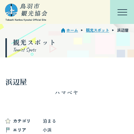
ホーム
観光スポット
浜辺屋
TOP
会員ページ
観光スポット
Tourist Spots
鳥羽を知る
特集
浜辺屋
観光スポット
ハマベヤ
モデルコース
イベント・行事
カテゴリ
泊まる
エリア
小浜
宿泊観光周遊券