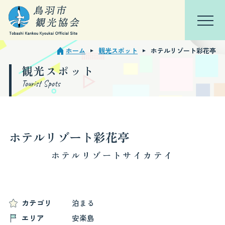
ホーム
観光スポット
ホテルリゾート彩花亭
TOP
会員ページ
観光スポット
Tourist Spots
鳥羽を知る
特集
ホテルリゾート彩花亭
観光スポット
ホテルリゾートサイカテイ
モデルコース
イベント・行事
カテゴリ
泊まる
エリア
安楽島
宿泊観光周遊券