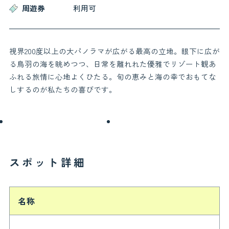
周遊券
利用可
お役立ち情報
視界200度以上の大パノラマが広がる最高の立地。眼下に広が
お知らせ
交通アクセス
る鳥羽の海を眺めつつ、日常を離れれた優雅でリゾート観あ
鳥羽市観光協会について
よくある質問
ふれる旅情に心地よくひたる。旬の恵みと海の幸でおもてな
お問い合わせ
関連リンク
しするのが私たちの喜びです。
フォトギャラリー
パンフレット
会員一覧
プライバシーポリシー
サイトマップ
スポット詳細
名称