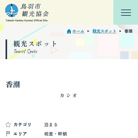
ホーム
観光スポット
香潮
TOP
会員ページ
観光スポット
Tourist Spots
鳥羽を知る
特集
香潮
観光スポット
カシオ
モデルコース
イベント・行事
カテゴリ
泊まる
エリア
相差・畔蛸
宿泊観光周遊券