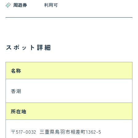
周遊券
利用可
お役立ち情報
お知らせ
交通アクセス
鳥羽市観光協会について
よくある質問
スポット詳細
お問い合わせ
関連リンク
フォトギャラリー
パンフレット
会員一覧
プライバシーポリシー
名称
サイトマップ
香潮
所在地
〒517-0032 三重県鳥羽市相差町1362-5