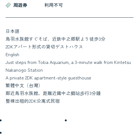
周遊券
利用不可
お役立ち情報
日本語
お知らせ
交通アクセス
鳥羽水族館すぐそば、近鉄中之郷駅より徒歩3分
鳥羽市観光協会について
よくある質問
2DKアパート形式の貸切ゲストハウス
お問い合わせ
関連リンク
English
フォトギャラリー
パンフレット
Just steps from Toba Aquarium, a 3-minute walk from Kintetsu
会員一覧
プライバシーポリシー
Nakanogo Station
A private 2DK apartment-style guesthouse
サイトマップ
繁體中文（台灣）
鄰近鳥羽水族館，距離近鐵中之鄉站步行3分鐘
整棟出租的2DK公寓式民宿