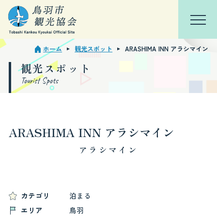
ホーム
観光スポット
ARASHIMA INN アラシマイン
TOP
会員ページ
観光スポット
Tourist Spots
鳥羽を知る
特集
ARASHIMA INN アラシマイン
観光スポット
アラシマイン
モデルコース
イベント・行事
カテゴリ
泊まる
エリア
鳥羽
宿泊観光周遊券