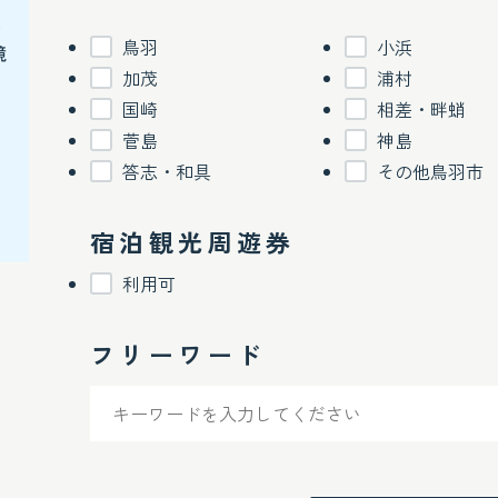
鳥羽
小浜
加茂
浦村
国崎
相差・畔蛸
菅島
神島
答志・和具
その他鳥羽市
宿泊観光周遊券
利用可
フリーワード