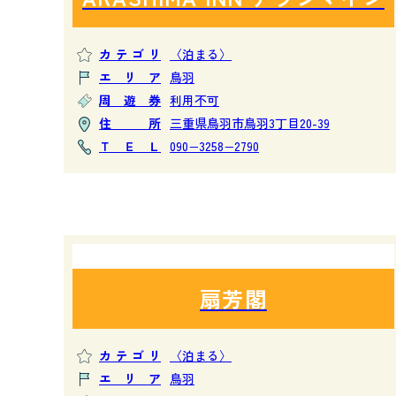
カテゴリ
〈泊まる〉
エリア
鳥羽
周遊券
利用不可
住所
三重県鳥羽市鳥羽3丁目20-39
ＴＥＬ
090−3258−2790
扇芳閣
カテゴリ
〈泊まる〉
エリア
鳥羽