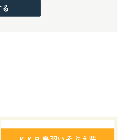
する
ＫＫＲ鳥羽いそぶえ荘