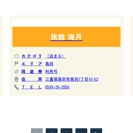
旅館 海月
カテゴリ
〈泊まる〉
エリア
鳥羽
周遊券
利用可
住所
三重県鳥羽市鳥羽1丁目10-52
ＴＥＬ
0599-26-2056