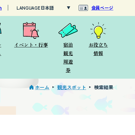
h
LANGUAGE
会員ページ
ル
イベント・行事
宿泊
お役立ち
ス
観光
情報
周遊
券
ホーム
観光スポット
検索結果