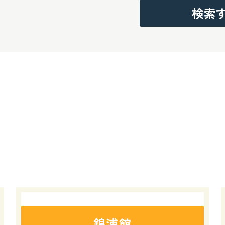
検索
錦浦館