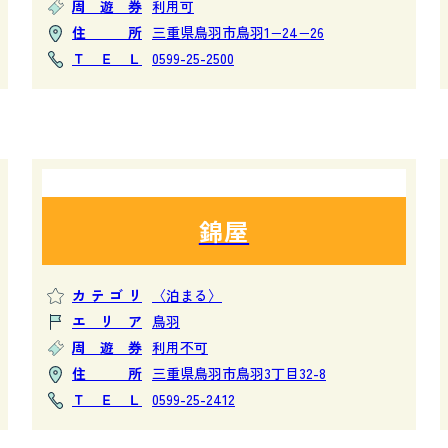
周遊券
利用可
住所
三重県鳥羽市鳥羽1−24−26
ＴＥＬ
0599-25-2500
錦屋
カテゴリ
〈泊まる〉
エリア
鳥羽
周遊券
利用不可
住所
三重県鳥羽市鳥羽3丁目32-8
ＴＥＬ
0599-25-2412