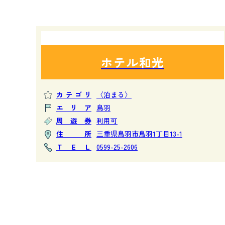
ホテル和光
カテゴリ
〈泊まる〉
エリア
鳥羽
周遊券
利用可
住所
三重県鳥羽市鳥羽1丁目13-1
ＴＥＬ
0599-25-2606