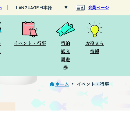
h
LANGUAGE
会員ページ
ル
イベント・行事
宿泊
お役立ち
ス
観光
情報
周遊
券
ホーム
イベント・行事